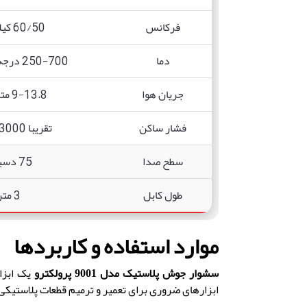
فرکانس
60/50 کیلوهرتز
دما
250-700 درجه سانتی‌گراد
جریان هوا
9-13.8 متر/ثانیه
فشار ساکن
تقریبا 3000 پاسکال
سطح صدا
75 دسیبل
طول کابل
3 متر
موارد استفاده و کاربردها
سشوار جوش پلاستیک مدل 9001 پرولکترو
یک ابزار
ابزارهای ضروری برای تعمیر و ترمیم قطعات پلاستیکی