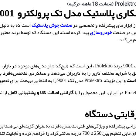
اری پلاستیک مدل تک پرولکترو
001
صنعت جوش پلاستیک
است که به دلیل ق
وص در صنعت
خودروسازی
پیدا کرده است
.
این دستگاه که توسط برند معتبر
م می‌کند
.
Pr
،
این است که هیچ‌کدام از مدل‌های موجود در بازار
،
م
ق با شرایط مختلف کاری را به کاربران می‌دهد و عملکردی
منحصربه‌فرد
بر
 است
و این مزیت
،
Prolektro مدل تک 9001 را به انتخابی بی‌همتا برای تعمیرکاران حرفه‌ای تبدیل می‌کند
Prole
در ایران
،
این محصول را با
گارانتی اصالت کالا و پشتیبانی کامل
ارائ
رقابتی دستگاه
،
به‌عنوان گزینه‌ای بی‌همتا 
اد را فراهم کرده و قابلیت تنظیم جریان هوا از 9 تا 13