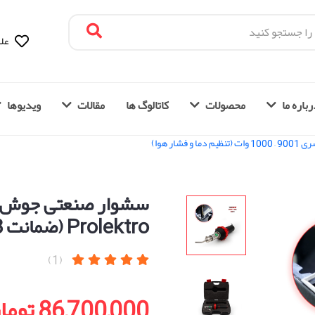
علا
باره ما
محصولات
کاتالوگ ها
مقالات
ویدیوها
1000 وات (تنظیم دما و فشار هوا)
Prolektro (ضمانت 18 ماهه-ترکیه)
(1)
86,700,000 تومان