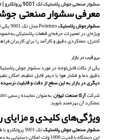
سشوار صنعتی جوش پلاستیک تک 9001 پرولکترو | Prolektro (ضمانت 18 ماهه-ترکیه)
معرفی سشوار صنعتی جوشک
سشوارجوش پلاستیک
Prolektro مدل تک 9001 یکی از ابزارهای پیشرفته و تخصصی در
ویژه‌ای در تعمیرات حرفه‌ای قطعات پلاستیکی به‌خص
کنترل
،
عملکردی دقیق و کارآمد را برای کاربران فراه
بی‌رقیب در بازار
یکی از نکات قابل‌توجه در مورد سشوار جوش پلاستیک 9001 برند olektro
دقیق دما و فشار هوا با دیمر قابل تنظیم
،
امکان تطبی
دیگری در بازار به این سطح از دقت و قابلیت نرسیده
شرکت
آرکا صنعت تیوان
به‌عنوان نماینده رسمی
ktro
عملکرد آن بهره‌مند شوید
.
ویژگی‌های کلیدی و مزایای 
سشوار صنعتی جوش پلاستیک
تک 9001 پرولکترو با طراحی پیشرفته و ویژگی‌های فنی منحصربه‌فرد
این دستگاه با قدرت 1000 وات
،
امکان دستیابی به دمای قابل تنظیم بین 250 تا 700 درجه سانتی‌گر