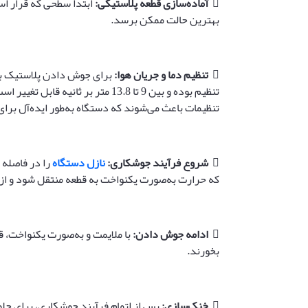

آماده‌سازی قطعه پلاستیکی
:
ابتدا سطحی که قرار اس
بهترین حالت ممکن برسد.

تنظیم دما و جریان هوا
:
برای جوش دادن پلاستیک ب
تنظیم بوده و بین 9 تا 13.8 متر 
تنظیمات باعث می‌شوند که دستگاه به‌طور ایده‌آل برای

شروع فرآیند جوشکاری
:
نازل دستگاه
که حرارت به‌صورت یکنواخت به قطعه منتقل شود و ا

ادامه جوش دادن
:
با ملایمت و به‌صورت یکنواخت، 
بخورند.

خنک‌سازی
:
پس از اتمام فرآیند جوشکاری، برای جل