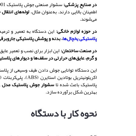
در صنایع پزشکی
:
سشوار صنعتی جوش پلاستیک 9001 پرولکترو برای جوش دادن لوله‌ها و اتصالات پلاستیکی در تجهیزات پزشکی استفاده می‌شود که نیاز به دقت
اطمینان بالایی دارند
.
به‌عنوان مثال،
لوله‌های انتقال 
می‌شوند
.
در حوزه لوازم خانگی
:
این دستگاه به تعمیر و ترمی
پلاستیکی یخچال‌ها
،
بدنه و پوشش پلاستیکی جاروبرقی
در صنعت ساختمان
:
این ابزار برای نصب و تعمیر عایق
و گرم
،
عایق‌های حرارتی در سقف‌ها و دیوارهای پلاستیک
این دستگاه توانایی جوش دادن طیف وسیعی از پلاست
اکریلونیتریل بوتادین استایرن
(
ABS
)،
پلی‌کربنات
(
C
پلاستیک باعث شده تا
سشوار جوش پلاستیک مدل 9001 پرولکترو
بهترین شکل برآورده سازد
.
نحوه کار با دستگاه