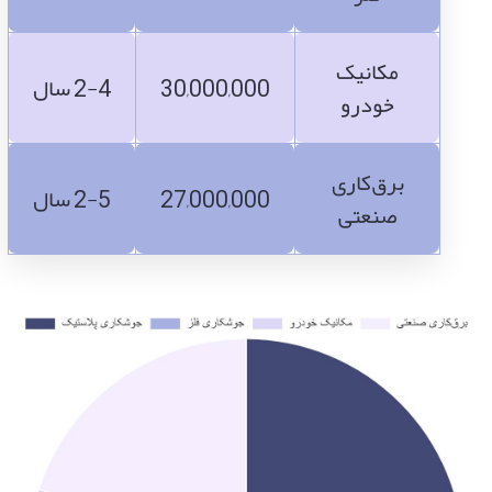
مکانیک
30,000,000
2-4 سال
خودرو
برق‌کاری
27,000,000
2-5 سال
صنعتی