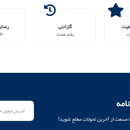
فیت
گارانتی
رضای
ت
بلند مدت
۹۹% م
امه
ا صنعت از آخرین تحولات مطلع شوید!