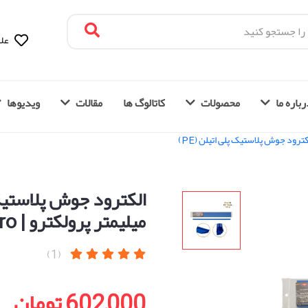
علا
باره ما
محصولات
کاتالوگ ها
مقالات
ویدیوها
کترود جوش پلاستیک پلی اتیلن (PE)
میلیمتر پرولکترو | Prolektro (ترکیه)
(1)
602,000 تومان