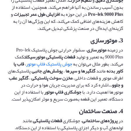
جوشکاری دقیق
و
تنظیم حرارت
، امکان تعمیر قطعات پلاستیکی را
بدون آسیب رساندن به آنها فراهم می‌کند. همچنین، استفاده از
Pro-lek 9000 Plus
در این حوزه به
افزایش طول عمر تجهیزات
و
کاهش هزینه‌های اضافی کمک می‌کند، که این ویژگی‌ها آن را به
گزینه‌ای ایده‌آل در صنعت پزشکی تبدیل می‌کند.
3. موتورسازی
در زمینه
موتورسازی
، سشوار حرارتی جوش پلاستیک Pro-lek
9000 Plus به تعمیر و تولید
قطعات
پلاستیکی
موتورسیکلت
کمک
می‌کند. بطور مثال می‌توان به
جوش پلاستیک فلاپ موتور
،
قاب یا
کاور بدنه
مانند
گلگیرها و سپرها
،
پوشش‌های جانبی
پلاستیک‌های
اطراف موتور و قطعات داخلی ،
مخزن سوخت پلاستیکی
،
گلگیر عقب
و جلو
و...
اشاره کرد که برای مدیریت جریان هوا و حرارت در
موتورها اهمیت دارد. با
جوشکاری فلاپ موتور
با استفاده از این
دستگاه، تعمیر این قطعه به‌صورت سریع و موثر امکان‌پذیر است.
4. صنعت ساختمان
در
پروژه‌های ساختمانی
، جوشکاری
قطعات پلاستیکی
مانند
لوله‌های آب و دیگر اجزای پلاستیکی با استفاده از این دستگاه،