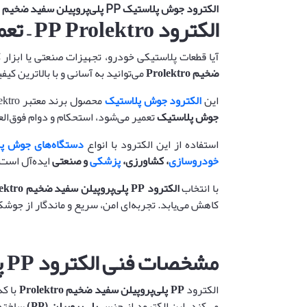
الکترود جوش پلاستیک PP پلی‌پروپیلن سفید ضخیم (11 میلی‌متر) پرولکترو | Prolektro (ترکیه)
الکترود
PP Prolektro –
تعم
آیا قطعات پلاستیکی خودرو، تجهیزات صنعتی یا ابزار
ضخیم
Prolektro
می‌توانید به آسانی و با بالاترین ک
این
الکترود جوش پلاستیک
محصول برند معتبر Prolektro ترکیه است و مطابق با بالاترین استانداردهای اروپایی تولید شده است. هر قطعه‌ای که با این
جوش پلاستیک
تعمیر می‌شود، استحکام و دوام فوق‌الع
استفاده از این الکترود با انواع
دستگاه‌های جوش پ
خودروسازی
، کشاورزی،
پزشکی
و صنعتی
ایده‌آل است 
با انتخاب
الکترود
PP
پلی‌پروپیلن سفید ضخیم
Prolektro
کاهش می‌یابد. تجربه‌ای امن، سریع و ماندگار از جوشکاری پلاستیک با ektro
مشخصات فنی الکترود
PP
پ
الکترود
PP
پلی‌پروپیلن سفید ضخیم
Prolektro
با ک
می‌کند. این الکترود از جنس
پلی‌پروپیلن
(PP)
ساخته 