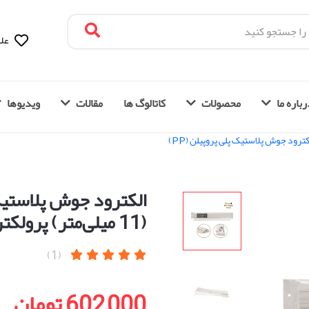
علا
باره ما
محصولات
کاتالوگ ها
مقالات
ویدیوها
کترود جوش پلاستیک پلی پروپیلن (PP)
(11 میلی‌متر) پرولکترو | Prolektro (ترکیه)
(1)
602,000 تومان