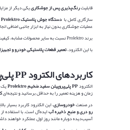
قابلیت
رنگ‌پذیری پس از جوشکاری
یکی دیگر از مزایای بی‌نظیر Prolektro است؛ پس از تعمیر، قطعات به راحتی با رنگ نهایی هم
سازگاری کامل با
دستگاه جوش پلاستیک
Prolektro
و
عملیات جوشکاری بدون نیاز به ابزار جانبی اضافی انجا
برند Prolektro نسبت به سایر محصولات مشابه، کیفیت، دوام و عملکرد حرفه‌ای بالاتری ارائه می‌دهد و تجربه‌ای بی‌نظیر از
با این الکترود،
تعمیر قطعات پلاستیکی خودرو و تجهیز
کاربردهای الکترود
PP
پلی‌
الکترود
PP
پلی‌پروپیلن سفید ضخیم
Prolektro
یک ر
زمان و هزینه تعمیر را به حداقل برسانید و نتیجه‌ای
کا
در صنعت
خودروسازی
، این الکترود کاربرد بسیار بال
رو دری و منبع ذخیره آب
ایده‌آل است. با استفاده از 
آسیب‌دیده دوباره مانند روز اول عملکرد خواهند داش