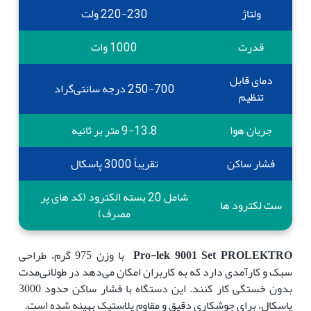
ولتاژ
220-230 ولت
قدرت
1000 وات
دمای قابل
250-700 درجه سانتی‌گراد
تنظیم
جریان هوا
9-13.8 متر بر ثانیه
فشار ساکن
تقریباً 3000 پاسکال
شامل 20 بسته الکترود (کد های پر
ست لکترود ها
مصرف)
Pro-lek 9001 Set PROLEKTRO
با وزن 975 گرم، طراحی
سبک و کارآمدی دارد که به کاربران امکان می‌دهد در طولانی‌مدت
بدون خستگی کار کنند. این دستگاه با فشار ساکن حدود 3000
پاسکال، برای جوشکاری دقیق و مقاوم پلاستیک بهینه شده است.