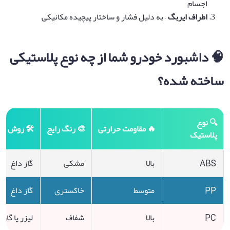
اجسام
اطراف ایربگ
– به دلیل فشار و ساختار پیچیده مکانیکی
🧠 داشبورد خودرو شما از چه نوع پلاستیکی
ساخته شده؟
🔍 نوع
🔥 مقاومت حرارتی
🎨 رنگ رایج
🛠️ روش ج
پلاستیک
ABS
بالا
مشکی
گاز داغ
PP
متوسط
خاکستری
گاز داغ
PC
بالا
شفاف
لیزر یا گاز 