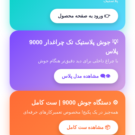
پلاستیک
👉 ورود به صفحه محصول
💡 جوش پلاستیک تک چراغدار 9000
پلاس
با چراغ داخلی برای دید دقیق‌تر هنگام جوش
👁‍🗨 مشاهده مدل پلاس
⚙️ دستگاه جوش 9000 | ست کامل
همه‌چیز در یک پکیج! مخصوص تعمیرکارهای حرفه‌ای
📦 مشاهده ست کامل