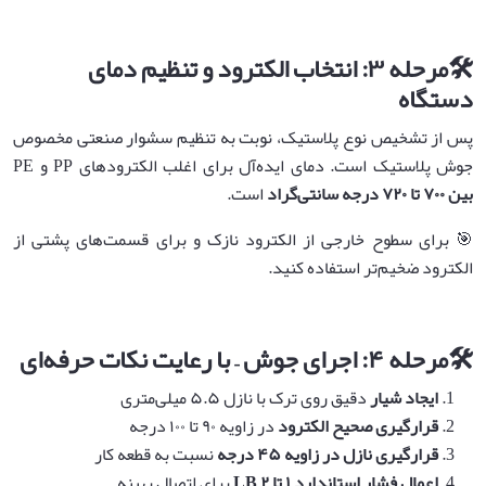
🛠️
مرحله
۳:
انتخاب الکترود و تنظیم دمای
دستگاه
پس از تشخیص نوع پلاستیک، نوبت به تنظیم سشوار صنعتی مخصوص
جوش پلاستیک است. دمای ایده‌آل برای اغلب الکترودهای PP و PE
بین
۷۰۰
تا
۷۲۰
درجه سانتی‌گراد
است.
🎯 برای سطوح خارجی از الکترود نازک و برای قسمت‌های پشتی از
الکترود ضخیم‌تر استفاده کنید.
🛠️
مرحله
۴:
اجرای جوش – با رعایت نکات حرفه‌ای
ایجاد شیار
دقیق روی ترک با نازل ۵.۵ میلی‌متری
قرارگیری صحیح الکترود
در زاویه ۹۰ تا ۱۰۰ درجه
قرارگیری نازل در زاویه
۴۵
درجه
نسبت به قطعه کار
اعمال فشار استاندارد
۱
تا
۲
LB
برای اتصال بهینه