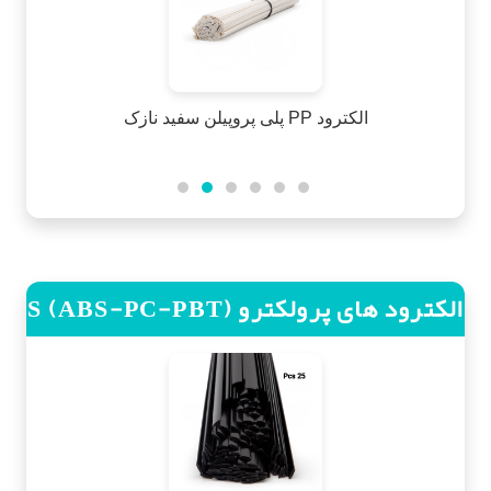
الکترود PP پلی پروپیلن بژ ضخیم
الکترود های پرولکترو S (ABS-PC-PBT)