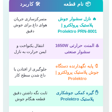
📦 نام قطعه
🛠 کاربرد
🔥 نازل سشوار جوش
متمرکزسازی جریان
پلاستیک پرولکترو |
هوای داغ برای جوش
دقیق
Prolektro PRN-8001
♨️ المنت حرارتی 1650W
انتقال یکنواخت و
سشوار صنعتی
ایمن حرارت به نازل
🧷 پایه نگهدارنده دستگاه
جلوگیری از افتادن یا
جوش پلاستیک پرولکترو |
داغ شدن سطح کار
Prolektro
✋ گیره کمکی جوشکاری
ثابت نگه داشتن دقیق
پلاستیک Prolektro
قطعه هنگام جوش