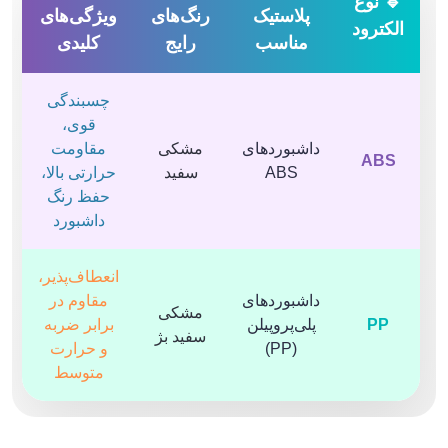
🔹 نوع
پلاستیک
رنگ‌های
ویژگی‌های
الکترود
مناسب
رایج
کلیدی
چسبندگی
قوی،
داشبوردهای
مشکی
مقاومت
ABS
ABS
سفید
حرارتی بالا،
حفظ رنگ
داشبورد
انعطاف‌پذیر،
داشبوردهای
مقاوم در
مشکی
PP
پلی‌پروپیلن
برابر ضربه
سفید بژ
(PP)
و حرارت
متوسط