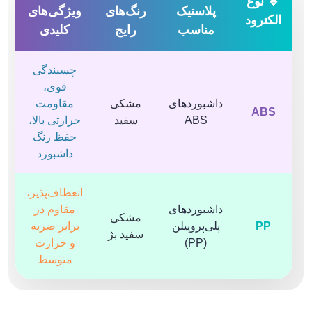
🔹 نوع
پلاستیک
رنگ‌های
ویژگی‌های
الکترود
مناسب
رایج
کلیدی
چسبندگی
قوی،
داشبوردهای
مشکی
مقاومت
ABS
ABS
سفید
حرارتی بالا،
حفظ رنگ
داشبورد
انعطاف‌پذیر،
داشبوردهای
مقاوم در
مشکی
PP
پلی‌پروپیلن
برابر ضربه
سفید بژ
(PP)
و حرارت
متوسط