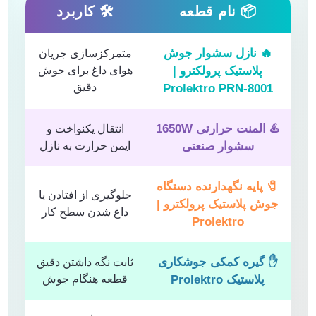
📦 نام قطعه
🛠 کاربرد
🔥 نازل سشوار جوش
متمرکزسازی جریان
پلاستیک پرولکترو |
هوای داغ برای جوش
دقیق
Prolektro PRN-8001
♨️ المنت حرارتی 1650W
انتقال یکنواخت و
سشوار صنعتی
ایمن حرارت به نازل
🧷 پایه نگهدارنده دستگاه
جلوگیری از افتادن یا
جوش پلاستیک پرولکترو |
داغ شدن سطح کار
Prolektro
✋ گیره کمکی جوشکاری
ثابت نگه داشتن دقیق
پلاستیک Prolektro
قطعه هنگام جوش