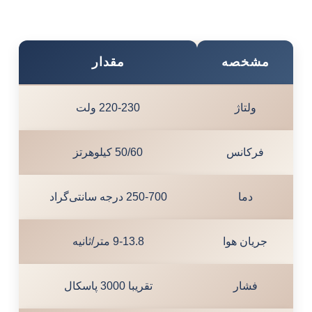
مشخصه
مقدار
ولتاژ
220-230 ولت
فرکانس
50/60 کیلوهرتز
دما
250-700 درجه سانتی‌گراد
جریان هوا
9-13.8 متر/ثانیه
فشار
تقریبا 3000 پاسکال