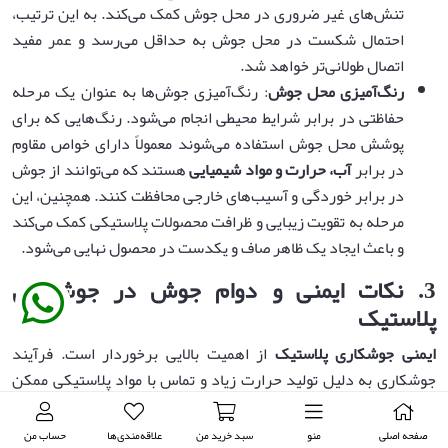
تنش‌های غیر ضروری در محل جوش کمک می‌کند. به این ترتیب،
احتمال شکست در محل جوش به حداقل می‌رسد و عمر مفید
اتصال طولانی‌تر خواهد شد.
رنگ‌آمیزی محل جوش
: رنگ‌آمیزی جوش‌ها به عنوان یک مرحله
حفاظتی در برابر شرایط محیطی انجام می‌شود. رنگ‌هایی که برای
پوشش محل جوش استفاده می‌شوند معمولاً دارای خواص مقاوم
در برابر
آب، حرارت و مواد شیمیایی
هستند که می‌توانند از جوش
در برابر خوردگی و آسیب‌های خارجی محافظت کنند. همچنین، این
مرحله به تقویت زیبایی و ظرافت محصولات پلاستیکی کمک می‌کند
و باعث ایجاد یک ظاهر صاف و یکدست در محصول نهایی می‌شود.
3.
نکات ایمنی و دوام جوش در جوشکاری
پلاستیک
ایمنی جوشکاری پلاستیک
از اهمیت بالایی برخوردار است. فرآیند
جوشکاری به دلیل تولید حرارت زیاد و تماس با مواد پلاستیکی ممکن
است خطرات مختلفی را به همراه داشته باشد. رعایت نکات ایمنی نه
تنها به حفظ سلامت کارگران کمک می‌کند، بلکه از
آسیب به محیط زیست
صفحه اصلی
منو
سبد خرید من
علاقه‌مندی‌ها
حساب من