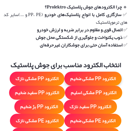
🔹
چرا الکترودهای جوش پلاستیک Prolektro؟
✅
سازگاری کامل با انواع پلاستیک‌های خودرو
(PP، PE و ...)سایر کد
های ترموپلاستیک
✅
اتصال قوی و مقاوم در برابر ضربه و لرزش خودرو
✅
ذوب یکنواخت و جلوگیری از شکستگی محل جوش
✅
استفاده آسان حتی برای جوشکاران غیرحرفه‌ای
انتخاب الکترود مناسب برای جوش پلاستیک
الکترود PP مشکی ضخیم
الکترود PP مشکی نازک
الکترود PP مشکی اسلیم
الکترود PP سفید ضخیم
الکترود PP سفید نازک
الکترود PP بژ ضخیم
الکترود PE مشکی ضخیم
الکترود PE مشکی نازک