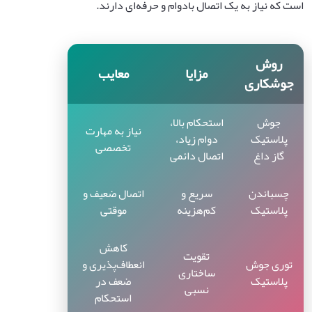
است که نیاز به یک اتصال بادوام و حرفه‌ای دارند.
روش
مزایا
معایب
جوشکاری
جوش
استحکام بالا،
نیاز به مهارت
پلاستیک
دوام زیاد،
تخصصی
گاز داغ
اتصال دائمی
چسباندن
سریع و
اتصال ضعیف و
پلاستیک
کم‌هزینه
موقتی
کاهش
تقویت
توری جوش
انعطاف‌پذیری و
ساختاری
پلاستیک
ضعف در
نسبی
استحکام