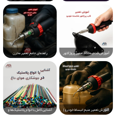
Prolektro: راهنمای کامل انتخاب
پلاستیکی خودرو با دستگاه جوش
حرفه‌ای و دقیق برای تعمیر و تولید
Prolektro: از سپر تا چراغ و باک
پلاستیک
سوخت – سریع، حرفه‌ای و
مقرون‌به‌صرفه
آموزش قدم‌به‌قدم تعمیر پروژکتور
راهنمای جامع تعمیر مخزن
پلاستیکی خودرو با جوش پلاستیک –
شیشه‌شور خودرو — آموزش
راهنمای کامل تعمیر چراغ خودرو
قدم‌به‌قدم و کاملاً عملی برای
تشخیص نشتی، تعمیر سریع و
تعویض با ابزار ساده
آموزش تعمیر منبع انبساط خودرو |
آشنایی کامل با انواع پلاستیک‌ها و
رفع ترک‌خوردگی و نشتی آب
ویژگی‌ها، کاربردها و روش‌های