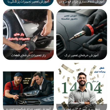
آموزش شفاف‌سازی چراغ خودرو در
آموزش تعمیر تجهیزات پزشکی با
خانه: راهنمای گام‌به‌گام برای ترمیم،
جوش پلاستیک | ترمیم قطعات
پولیش و بازگرداندن شفافیت
آسیب‌دیده دستگاه‌های پزشکی با
چراغ‌ها به‌صورت سریع و آسان
Prolektro
آموزش حرفه‌ای تعمیر ترک
راز تعمیرات حرفه‌ای قطعات
داشبورد خودرو | راهنمای گام‌به‌گام
پلاستیکی خودرو با دستگاه جوش
ترمیم دائمی و مؤثر با دستگاه جوش
پلاستیک Prolektro | راه‌حل سریع،
پلاستیک
بادوام و اقتصادی برای ترمیم سپر،
باک و قطعات آسیب‌دیده
شغل پردرآمد ۱۴۰۴ در ایران:
آموزش تعمیر چراغ شکسته خودرو