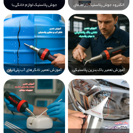
الکترود جوش پلاستیک | راهنمای
جوش پلاستیک لوازم خانگی با
جامع انتخاب، خرید و استفاده از
Prolektro – ترمیم سریع، دائمی و
سیم جوش پلاستیک برای تعمیر
آسان قطعات آسیب‌دیده
قطعات خودرو و صنعتی
آموزش تعمیر باک بنزین پلاستیکی
آموزش تعمیر تانکرهای آب پلی‌اتیلن
خودرو با دستگاه جوش پلاستیک
(PE) با دستگاه جوش پلاستیک
Prolektro: راه‌حل ایمن و اقتصادی
Prolektro – راهنمای گام‌به‌گام
تعمیر، جوشکاری و افزایش عمر
مخازن پلی‌اتیلن