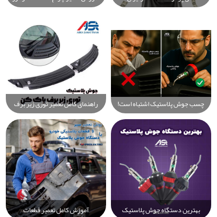
راهنمای جامع برای شروع و کسب
با جوش پلاستیک در 10 دقیقه:
درآمد میلیونی با کمترین سرمایه
راهکار سریع، حرفه‌ای و اقتصادی
چسب جوش پلاستیک اشتباه است!
راهنمای کامل تعمیر توری زیر برف
راهنمای کامل جوش واقعی پلاستیک
پاک کن خودرو با دستگاه جوش
با Prolektro
پلاستیک Prolektro برای دوام و
عملکرد عالی
بهترین دستگاه جوش پلاستیک
آموزش کامل تعمیر قطعات