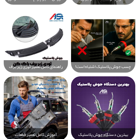
راهنمای جامع برای شروع و کسب
با جوش پلاستیک در 10 دقیقه:
درآمد میلیونی با کمترین سرمایه
راهکار سریع، حرفه‌ای و اقتصادی
چسب جوش پلاستیک اشتباه است!
راهنمای کامل تعمیر توری زیر برف
راهنمای کامل جوش واقعی پلاستیک
پاک کن خودرو با دستگاه جوش
با Prolektro
پلاستیک Prolektro برای دوام و
عملکرد عالی
بهترین دستگاه جوش پلاستیک
آموزش کامل تعمیر قطعات