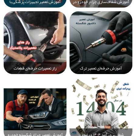
آموزش شفاف‌سازی چراغ خودرو در
آموزش تعمیر تجهیزات پزشکی با
خانه: راهنمای گام‌به‌گام برای ترمیم،
جوش پلاستیک | ترمیم قطعات
پولیش و بازگرداندن شفافیت
آسیب‌دیده دستگاه‌های پزشکی با
چراغ‌ها به‌صورت سریع و آسان
Prolektro
آموزش حرفه‌ای تعمیر ترک
راز تعمیرات حرفه‌ای قطعات
داشبورد خودرو | راهنمای گام‌به‌گام
پلاستیکی خودرو با دستگاه جوش
ترمیم دائمی و مؤثر با دستگاه جوش
پلاستیک Prolektro | راه‌حل سریع،
پلاستیک
بادوام و اقتصادی برای ترمیم سپر،
باک و قطعات آسیب‌دیده
شغل پردرآمد ۱۴۰۴ در ایران:
آموزش تعمیر چراغ شکسته خودرو