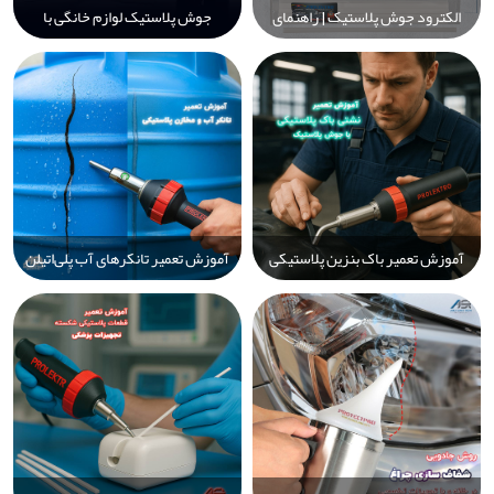
الکترود جوش پلاستیک | راهنمای
جوش پلاستیک لوازم خانگی با
جامع انتخاب، خرید و استفاده از
Prolektro – ترمیم سریع، دائمی و
سیم جوش پلاستیک برای تعمیر
آسان قطعات آسیب‌دیده
قطعات خودرو و صنعتی
آموزش تعمیر باک بنزین پلاستیکی
آموزش تعمیر تانکرهای آب پلی‌اتیلن
خودرو با دستگاه جوش پلاستیک
(PE) با دستگاه جوش پلاستیک
Prolektro: راه‌حل ایمن و اقتصادی
Prolektro – راهنمای گام‌به‌گام
تعمیر، جوشکاری و افزایش عمر
مخازن پلی‌اتیلن