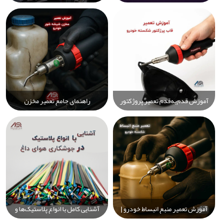
Prolektro: راهنمای کامل انتخاب
پلاستیکی خودرو با دستگاه جوش
حرفه‌ای و دقیق برای تعمیر و تولید
Prolektro: از سپر تا چراغ و باک
پلاستیک
سوخت – سریع، حرفه‌ای و
مقرون‌به‌صرفه
آموزش قدم‌به‌قدم تعمیر پروژکتور
راهنمای جامع تعمیر مخزن
پلاستیکی خودرو با جوش پلاستیک –
شیشه‌شور خودرو — آموزش
راهنمای کامل تعمیر چراغ خودرو
قدم‌به‌قدم و کاملاً عملی برای
تشخیص نشتی، تعمیر سریع و
تعویض با ابزار ساده
آموزش تعمیر منبع انبساط خودرو |
آشنایی کامل با انواع پلاستیک‌ها و
رفع ترک‌خوردگی و نشتی آب
ویژگی‌ها، کاربردها و روش‌های